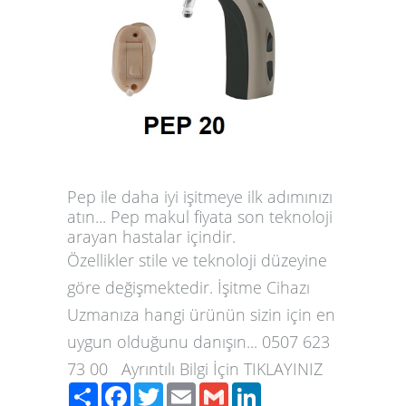
Pep ile daha iyi işitmeye ilk adımınızı
atın... Pep makul fiyata son teknoloji
arayan hastalar içindir.
Özellikler stile ve teknoloji düzeyine
göre değişmektedir. İşitme Cihazı
Uzmanıza hangi ürünün sizin için en
uygun olduğunu danışın... 0507 623
73 00 Ayrıntılı Bilgi İçin TIKLAYINIZ
Paylaş
Facebook
Twitter
Email
Gmail
LinkedIn