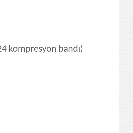
 24 kompresyon band
ı
)