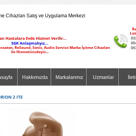
me Cihazları Satış ve Uygulama Merkezi
Ra
Lüt
03
an Hastalara Evde Hizmet Verilir..
.
05
SGK Anlaşmalıyız...
ansaton, ReSound, Sonic, Audio Service Marka İşitme Cihazları
05
ile Hizmetinizdeyiz...
sayfa
Hakkımızda
Markalarımız
Uzmanlar
İlet
RION 2 ITE