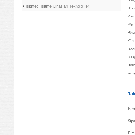
Rüz
İşitmeci İşitme Cihazları Teknolojileri
·
Kon
·
Ses
·
Veri
·
Uyu
·
Tinn
·
Con
·
eas
·
tou
·
eas
Ta
İsim
Sipa
E-M