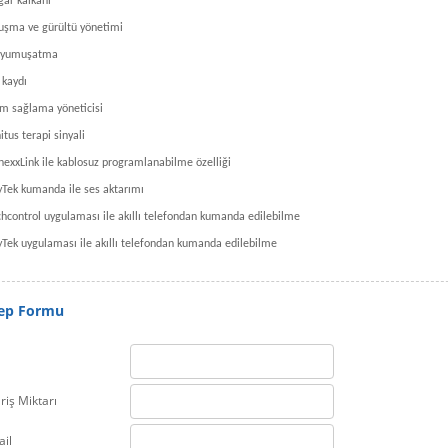
gar kalkan
ı
u
ş
ma ve gürültü yönetimi
 yumu
ş
atma
 kayd
ı
m sa
ğ
lama yöneticisi
itus terapi sinyali
nexxLink ile kablosuz programlanabilme özelli
ğ
i
yTek kumanda ile ses aktar
ımı
chcontrol uygulamas
ı
ile ak
ı
ll
ı
telefondan kumanda edilebilme
yTek uygulamas
ı
ile ak
ı
ll
ı
telefondan kumanda edilebilme
lep Formu
riş Miktarı
ail