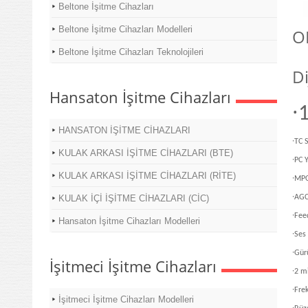
Beltone İşitme Cihazları
Beltone İşitme Cihazları Modelleri
O
Beltone İşitme Cihazları Teknolojileri
Di
Hansaton İşitme Cihazları
·
1
HANSATON İŞİTME CİHAZLARI
·
TC S
KULAK ARKASI İŞİTME CİHAZLARI (BTE)
·
PC 
KULAK ARKASI İŞİTME CİHAZLARI (RİTE)
·
MPO
·
KULAK İÇİ İŞİTME CİHAZLARI (CİC)
AGC
·
Fee
Hansaton İşitme Cihazları Modelleri
·
Ses
·
Gür
İşitmeci İşitme Cihazları
·
2 m
·
Fre
İşitmeci İşitme Cihazları Modelleri
·