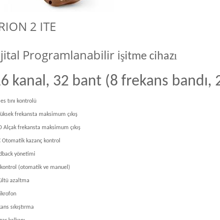
RION 2 ITE
jital Programlanabilir i
ş
ı
itme cihaz
6 kanal, 32 bant (8 frekans band
ı
,
es t
ını
kontrolü
Yüksek frekansta maksimum ç
ıkış
 Alçak frekansta maksimum ç
ıkış
 Otomatik kazanç kontrol
dback yönetimi
 kontrol (otomatik ve manuel)
ültü azaltma
ikrofon
kans s
ıkıştı
rma