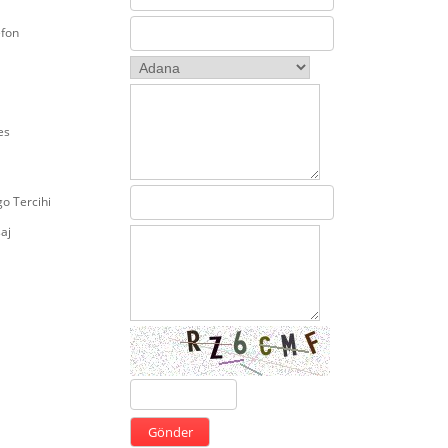
efon
es
o Tercihi
aj