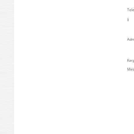
Tel
İl
Adr
Karg
Mes