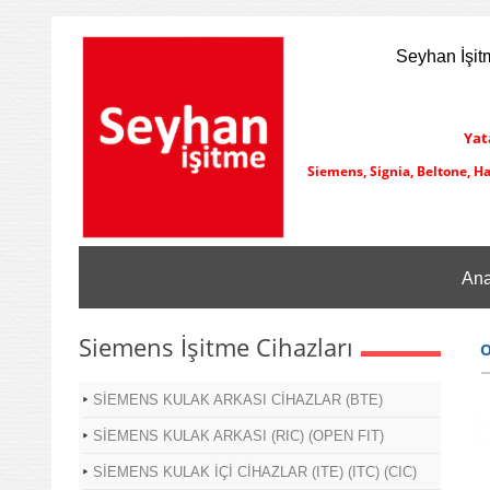
Seyhan İşit
Yat
Siemens, Signia, Beltone, H
Ana
Siemens İşitme Cihazları
O
SİEMENS KULAK ARKASI CİHAZLAR (BTE)
SİEMENS KULAK ARKASI (RIC) (OPEN FIT)
SİEMENS KULAK İÇİ CİHAZLAR (ITE) (ITC) (CIC)