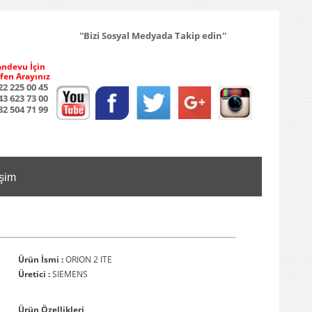
''Bizi Sosyal Medyada Takip edin''
ndevu İçin
fen Arayınız
22 225 00 45
43 623 73 00
32 504 71 99
işim
Ürün İsmi :
ORION 2 ITE
Üretici :
SIEMENS
Ürün Özellikleri